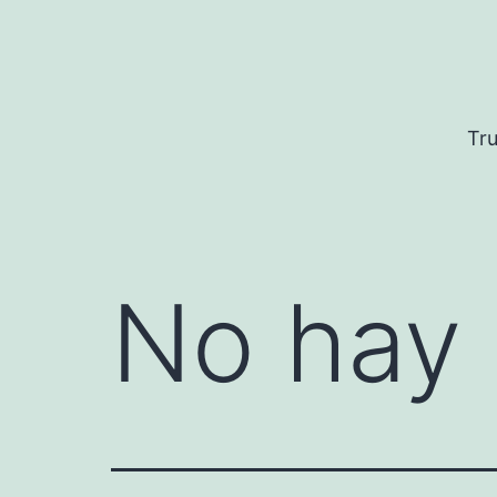
Saltar
al
contenido
Tru
No hay 