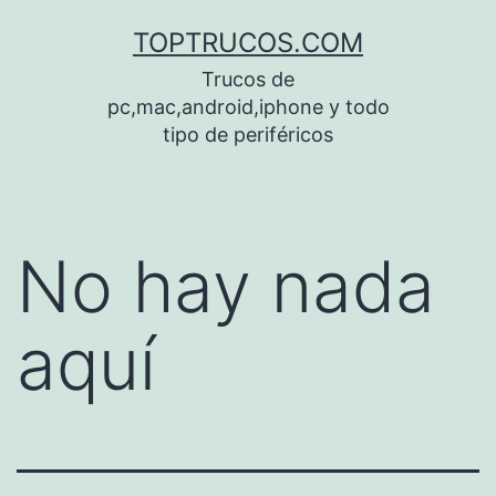
Saltar
TOPTRUCOS.COM
al
Trucos de
contenido
pc,mac,android,iphone y todo
tipo de periféricos
No hay nada
aquí