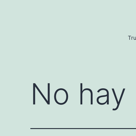
Saltar
al
contenido
Tru
No hay 