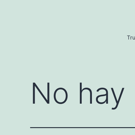
Saltar
al
contenido
Tru
No hay 