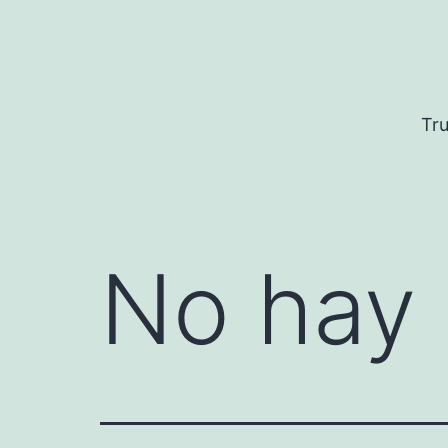
Saltar
al
contenido
Tru
No hay 