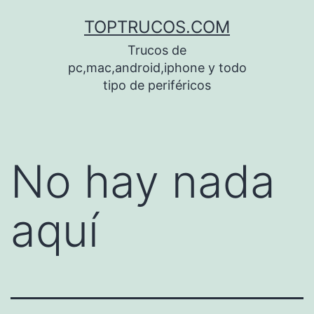
Saltar
TOPTRUCOS.COM
al
Trucos de
contenido
pc,mac,android,iphone y todo
tipo de periféricos
No hay nada
aquí