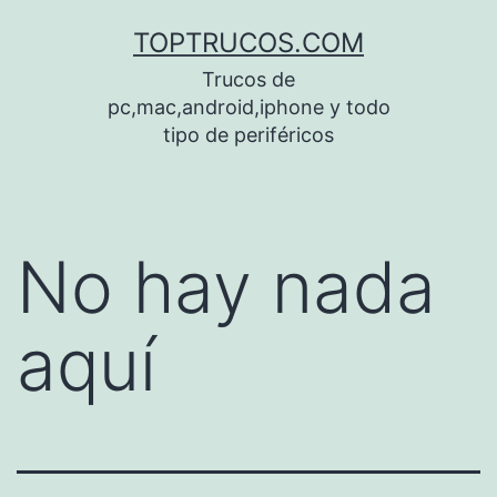
Saltar
TOPTRUCOS.COM
al
Trucos de
contenido
pc,mac,android,iphone y todo
tipo de periféricos
No hay nada
aquí