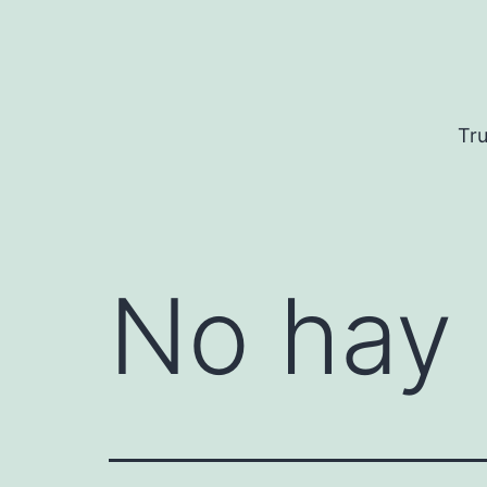
Saltar
al
contenido
Tru
No hay 