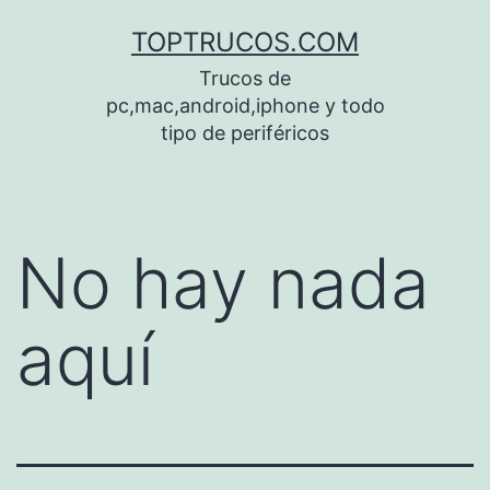
Saltar
TOPTRUCOS.COM
al
Trucos de
contenido
pc,mac,android,iphone y todo
tipo de periféricos
No hay nada
aquí