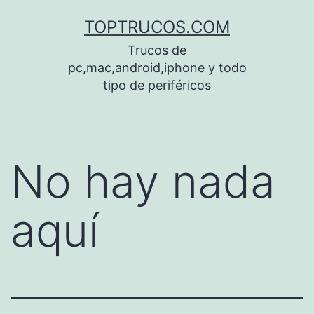
Saltar
TOPTRUCOS.COM
al
Trucos de
contenido
pc,mac,android,iphone y todo
tipo de periféricos
No hay nada
aquí