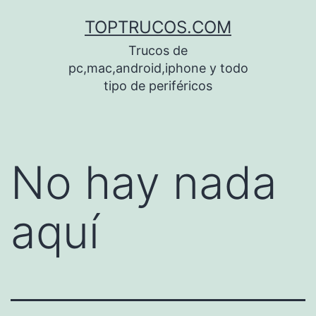
Saltar
TOPTRUCOS.COM
al
Trucos de
contenido
pc,mac,android,iphone y todo
tipo de periféricos
No hay nada
aquí