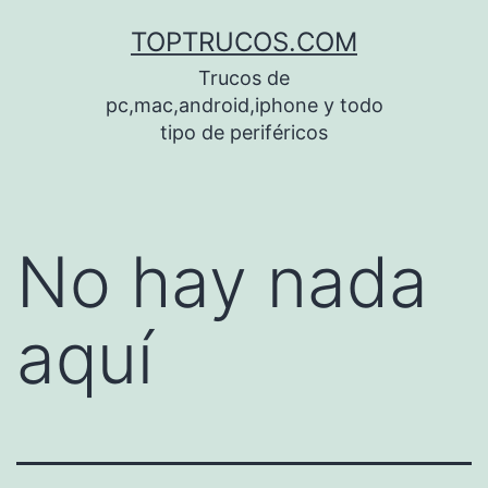
Saltar
TOPTRUCOS.COM
al
Trucos de
contenido
pc,mac,android,iphone y todo
tipo de periféricos
No hay nada
aquí