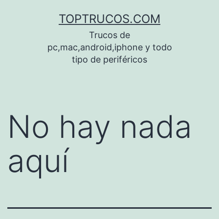
Saltar
TOPTRUCOS.COM
al
Trucos de
contenido
pc,mac,android,iphone y todo
tipo de periféricos
No hay nada
aquí