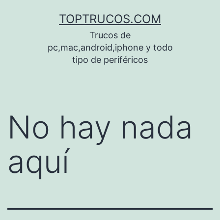
Saltar
TOPTRUCOS.COM
al
Trucos de
contenido
pc,mac,android,iphone y todo
tipo de periféricos
No hay nada
aquí