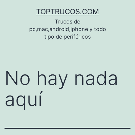
Saltar
TOPTRUCOS.COM
al
Trucos de
contenido
pc,mac,android,iphone y todo
tipo de periféricos
No hay nada
aquí