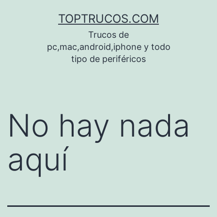
Saltar
TOPTRUCOS.COM
al
Trucos de
contenido
pc,mac,android,iphone y todo
tipo de periféricos
No hay nada
aquí