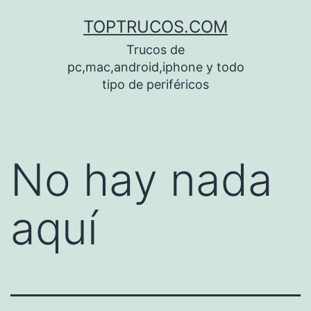
Saltar
TOPTRUCOS.COM
al
Trucos de
contenido
pc,mac,android,iphone y todo
tipo de periféricos
No hay nada
aquí