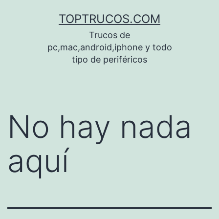
Saltar
TOPTRUCOS.COM
al
Trucos de
contenido
pc,mac,android,iphone y todo
tipo de periféricos
No hay nada
aquí