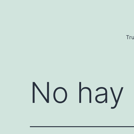
Saltar
al
contenido
Tru
No hay 