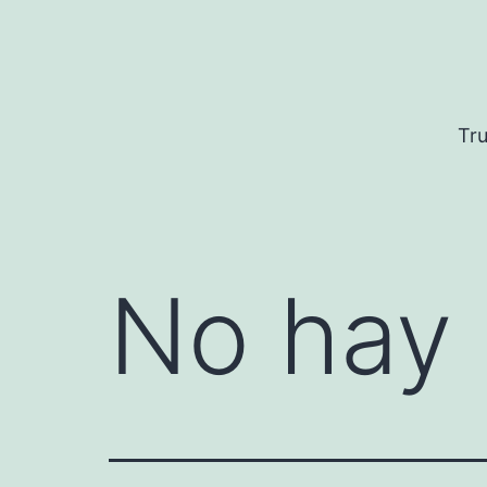
Saltar
al
contenido
Tru
No hay 