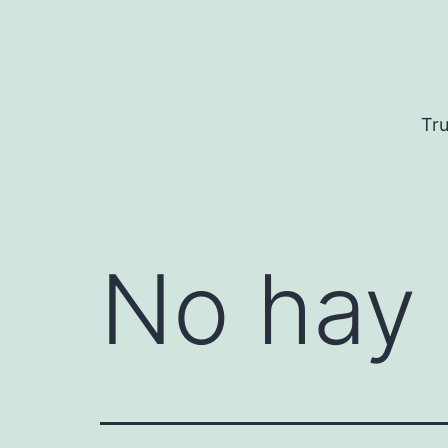
Saltar
al
contenido
Tru
No hay 