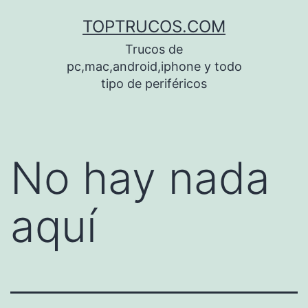
Saltar
TOPTRUCOS.COM
al
Trucos de
contenido
pc,mac,android,iphone y todo
tipo de periféricos
No hay nada
aquí