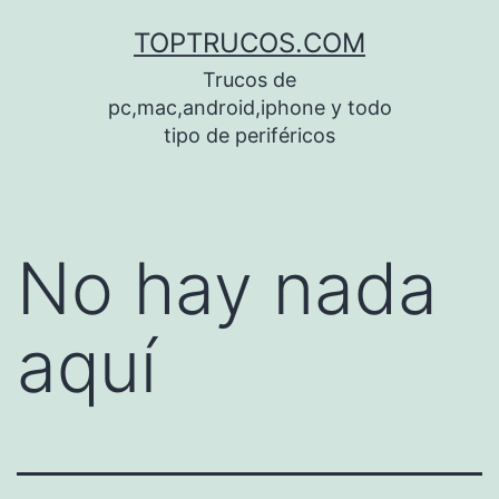
Saltar
TOPTRUCOS.COM
al
Trucos de
contenido
pc,mac,android,iphone y todo
tipo de periféricos
No hay nada
aquí