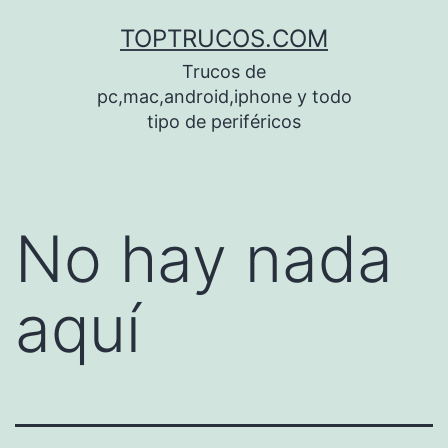
Saltar
TOPTRUCOS.COM
al
Trucos de
contenido
pc,mac,android,iphone y todo
tipo de periféricos
No hay nada
aquí