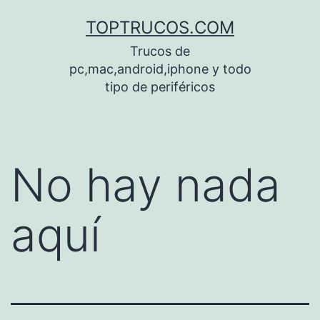
Saltar
TOPTRUCOS.COM
al
Trucos de
contenido
pc,mac,android,iphone y todo
tipo de periféricos
No hay nada
aquí