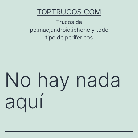
Saltar
TOPTRUCOS.COM
al
Trucos de
contenido
pc,mac,android,iphone y todo
tipo de periféricos
No hay nada
aquí