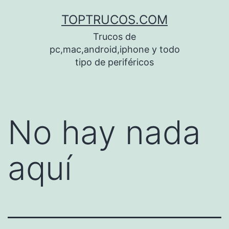
Saltar
TOPTRUCOS.COM
al
Trucos de
contenido
pc,mac,android,iphone y todo
tipo de periféricos
No hay nada
aquí