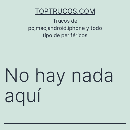
Saltar
TOPTRUCOS.COM
al
Trucos de
contenido
pc,mac,android,iphone y todo
tipo de periféricos
No hay nada
aquí