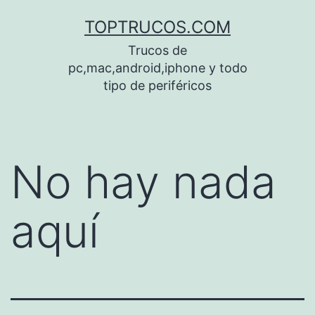
Saltar
TOPTRUCOS.COM
al
Trucos de
contenido
pc,mac,android,iphone y todo
tipo de periféricos
No hay nada
aquí