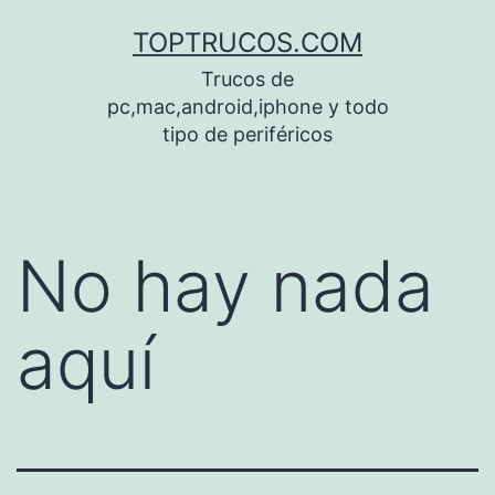
Saltar
TOPTRUCOS.COM
al
Trucos de
contenido
pc,mac,android,iphone y todo
tipo de periféricos
No hay nada
aquí