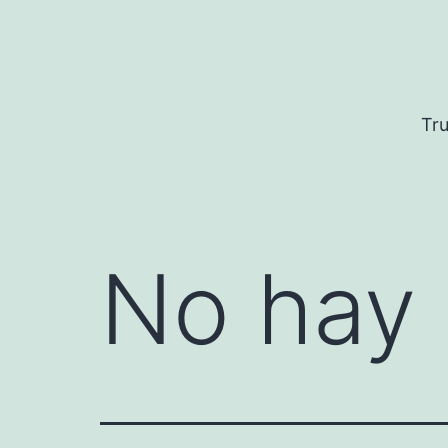
Saltar
al
contenido
Tru
No hay 