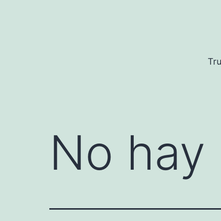
Saltar
al
contenido
Tru
No hay 