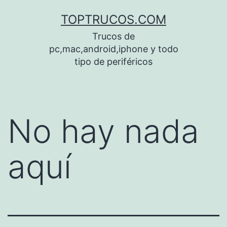
Saltar
TOPTRUCOS.COM
al
Trucos de
contenido
pc,mac,android,iphone y todo
tipo de periféricos
No hay nada
aquí