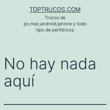
Saltar
TOPTRUCOS.COM
al
Trucos de
contenido
pc,mac,android,iphone y todo
tipo de periféricos
No hay nada
aquí