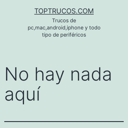
Saltar
TOPTRUCOS.COM
al
Trucos de
contenido
pc,mac,android,iphone y todo
tipo de periféricos
No hay nada
aquí