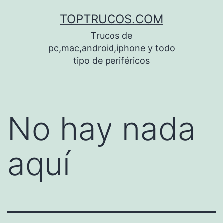
Saltar
TOPTRUCOS.COM
al
Trucos de
contenido
pc,mac,android,iphone y todo
tipo de periféricos
No hay nada
aquí