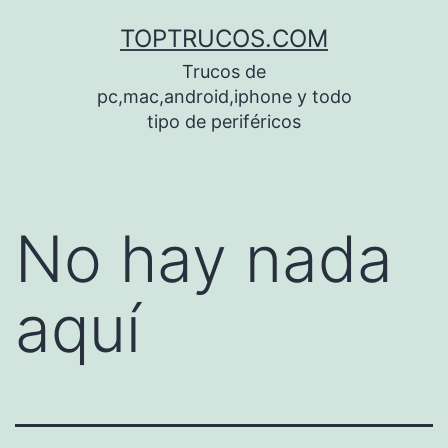
Saltar
TOPTRUCOS.COM
al
Trucos de
contenido
pc,mac,android,iphone y todo
tipo de periféricos
No hay nada
aquí