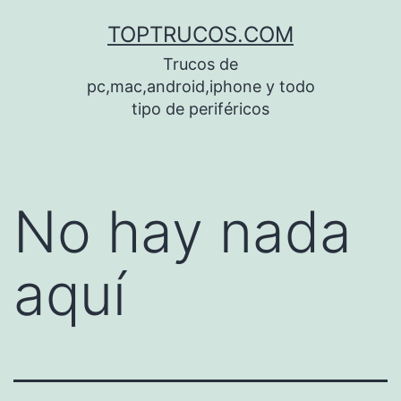
Saltar
TOPTRUCOS.COM
al
Trucos de
contenido
pc,mac,android,iphone y todo
tipo de periféricos
No hay nada
aquí