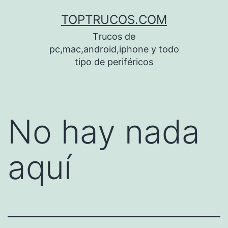
Saltar
TOPTRUCOS.COM
al
Trucos de
contenido
pc,mac,android,iphone y todo
tipo de periféricos
No hay nada
aquí