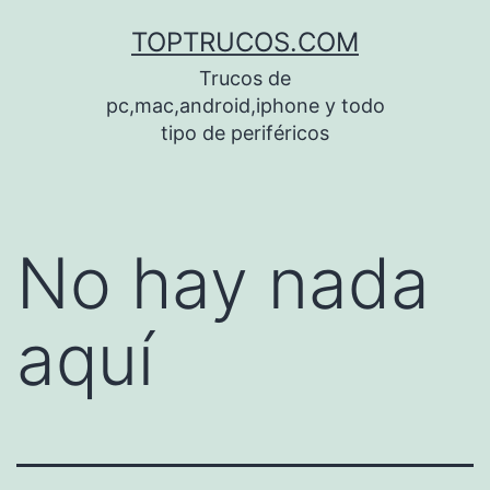
Saltar
TOPTRUCOS.COM
al
Trucos de
contenido
pc,mac,android,iphone y todo
tipo de periféricos
No hay nada
aquí