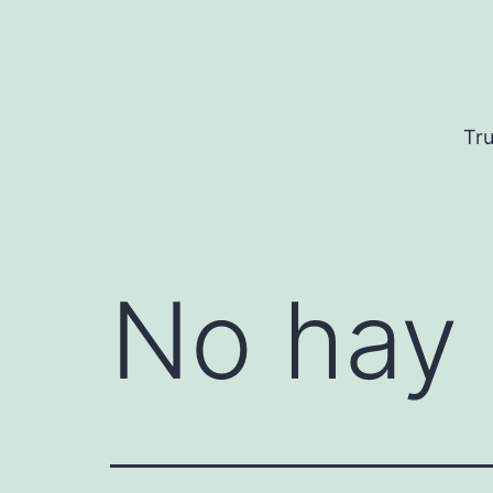
Saltar
al
contenido
Tru
No hay 