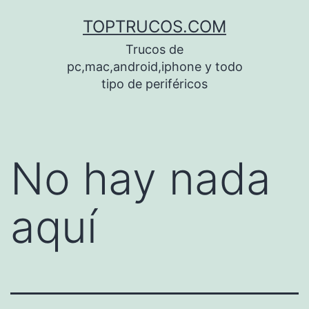
Saltar
TOPTRUCOS.COM
al
Trucos de
contenido
pc,mac,android,iphone y todo
tipo de periféricos
No hay nada
aquí