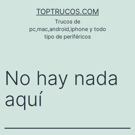
Saltar
TOPTRUCOS.COM
al
Trucos de
contenido
pc,mac,android,iphone y todo
tipo de periféricos
No hay nada
aquí