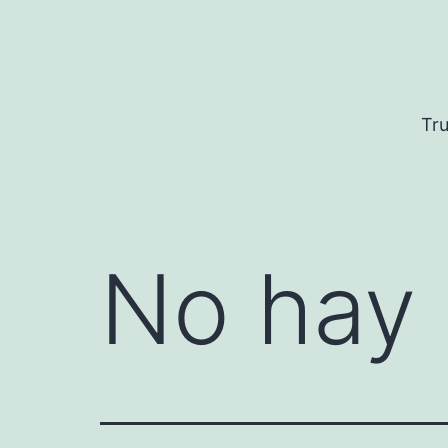
Saltar
al
contenido
Tru
No hay 