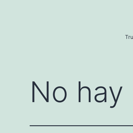
Saltar
al
contenido
Tru
No hay 