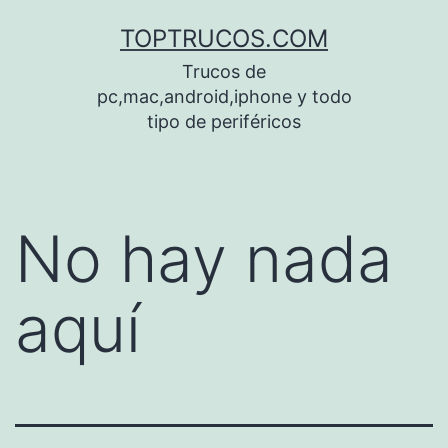
Saltar
TOPTRUCOS.COM
al
Trucos de
contenido
pc,mac,android,iphone y todo
tipo de periféricos
No hay nada
aquí