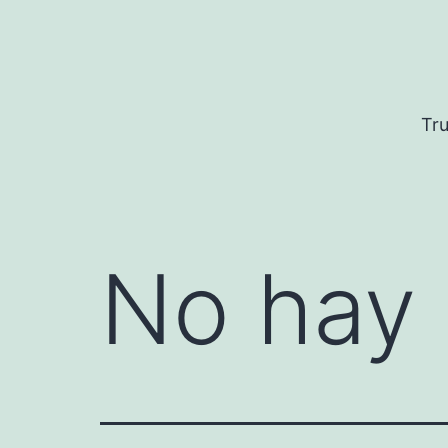
Saltar
al
contenido
Tru
No hay 