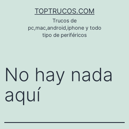
Saltar
TOPTRUCOS.COM
al
Trucos de
contenido
pc,mac,android,iphone y todo
tipo de periféricos
No hay nada
aquí