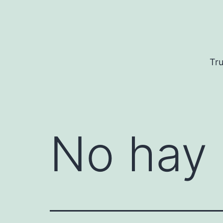
Saltar
al
contenido
Tru
No hay 