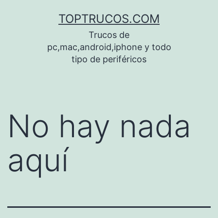
Saltar
TOPTRUCOS.COM
al
Trucos de
contenido
pc,mac,android,iphone y todo
tipo de periféricos
No hay nada
aquí